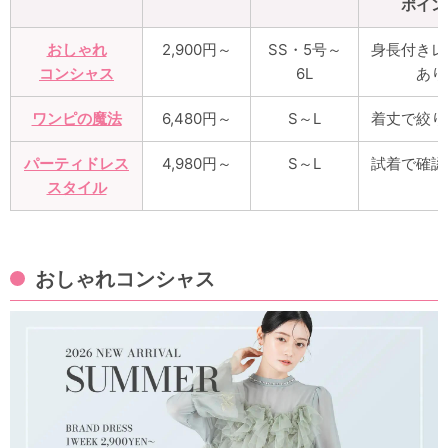
ポイン
おしゃれ
2,900円～
SS・5号～
身長付きレ
コンシャス
6L
あり
ワンピの魔法
6,480円～
S～L
着丈で絞り
パーティドレス
4,980円～
S～L
試着で確認
スタイル
おしゃれコンシャス